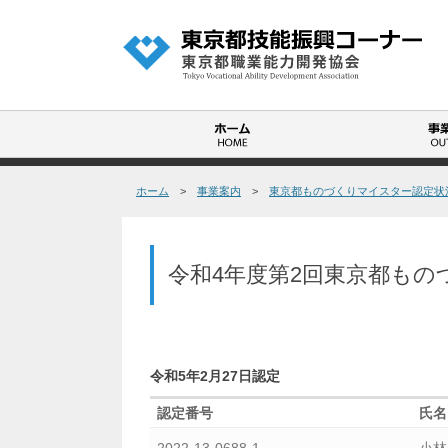
も
ホーム
>
事業案内
>
東京都ものづくりマイスター認定状
の
づ
く
令和4年度第2回東京都も
り
マ
イ
ス
タ
令和5年2月27日認定
ー
認定番号
氏名
制
度
2022-13-0688-1
小林