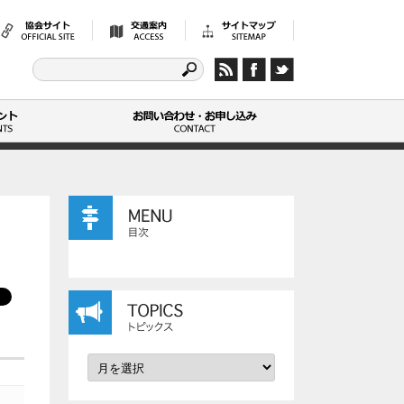
検
索:
FAQ
よ
く
あ
る
ご
質
問
イ
ト
ベ
ピ
ッ
ン
ク