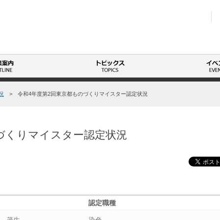
コ
ン
テ
ン
ツ
へ
況
> 令和4年度第2回東京都ものづくりマイスター認定状況
ス
キ
ッ
プ
のづくりマイスター認定状況
認定職種
 茂生
染色