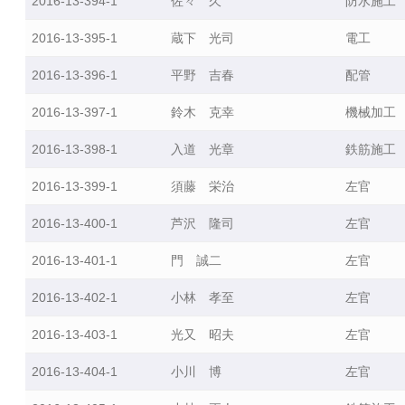
2016-13-394-1
佐々 久
防水施工
マ
ス
2016-13-395-1
蔵下 光司
電工
タ
ー
2016-13-396-1
平野 吉春
配管
認
定
2016-13-397-1
鈴木 克幸
機械加工
状
2016-13-398-1
入道 光章
鉄筋施工
況
2016-13-399-1
須藤 栄治
左官
も
の
2016-13-400-1
芦沢 隆司
左官
づ
く
2016-13-401-1
門 誠二
左官
り
2016-13-402-1
小林 孝至
左官
マ
イ
2016-13-403-1
光又 昭夫
左官
ス
タ
2016-13-404-1
小川 博
左官
ー