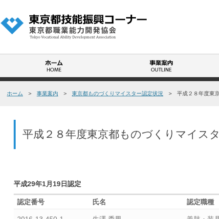
も
ホーム
>
事業案内
>
東京都ものづくりマイスター認定状況
> 平成２８年度東京
の
づ
く
平成２８年度東京都ものづくりマイス
り
マ
イ
ス
タ
平成29年1月19日認定
ー
認定番号
氏名
認定職種
制
度
2016-13-450-1
生澤 秀男
義肢・装