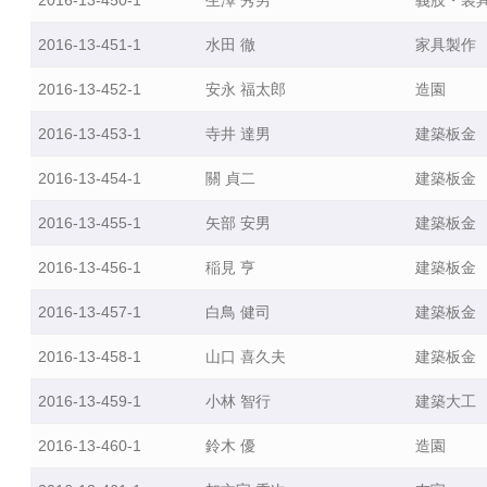
と
2016-13-451-1
水田 徹
家具製作
は
若
2016-13-452-1
安永 福太郎
造園
年
2016-13-453-1
寺井 達男
建築板金
技
能
2016-13-454-1
關 貞二
建築板金
者
人
2016-13-455-1
矢部 安男
建築板金
材
2016-13-456-1
稲見 亨
建築板金
育
成
2016-13-457-1
白鳥 健司
建築板金
支
援
2016-13-458-1
山口 喜久夫
建築板金
等
2016-13-459-1
小林 智行
建築大工
事
業
2016-13-460-1
鈴木 優
造園
紹
介