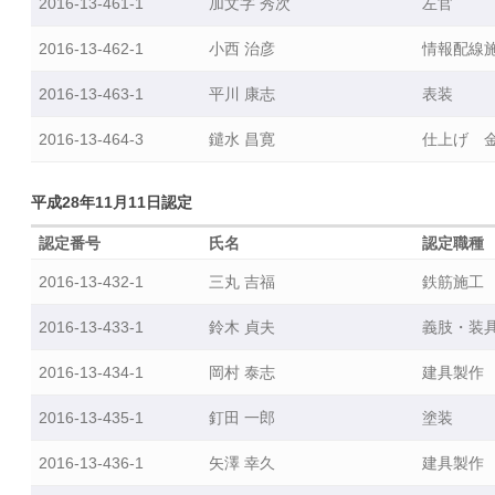
2016-13-461-1
加文字 秀次
左官
も
2016-13-462-1
小西 治彦
情報配線
の
づ
2016-13-463-1
平川 康志
表装
く
2016-13-464-3
鑓水 昌寛
仕上げ 
り
マ
イ
平成28年11月11日認定
ス
認定番号
氏名
認定職種
タ
ー
2016-13-432-1
三丸 吉福
鉄筋施工
申
2016-13-433-1
鈴木 貞夫
義肢・装
請
方
2016-13-434-1
岡村 泰志
建具製作
法
2016-13-435-1
釘田 一郎
塗装
東
京
2016-13-436-1
矢澤 幸久
建具製作
都