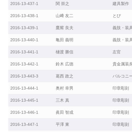
も
2016-13-437-1
関 崇之
建具製作
の
2016-13-438-1
山﨑 友二
とび
づ
く
2016-13-439-1
鷹觜 良夫
義肢・装
り
マ
2016-13-440-1
亀田 義明
義肢・装
イ
ス
2016-13-441-1
樋渡 勝信
左官
タ
2016-13-442-1
鈴木 広德
貴金属装
ー
認
2016-13-443-3
葛西 政之
バルコニ
定
状
2016-13-444-1
奥村 幸男
印章彫刻
況
2016-13-445-1
三木 真
印章彫刻
東
2016-13-446-1
眞田 智成
印章彫刻
京
都
2016-13-447-1
平澤 東
印章彫刻
も