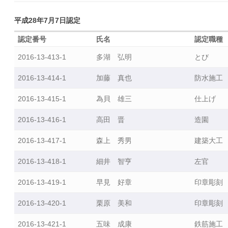
も
の
平成28年7月7日認定
づ
認定番号
氏名
認定職種
く
り
2016-13-413-1
多湖 弘明
とび
マ
イ
2016-13-414-1
加藤 真也
防水施工
ス
2016-13-415-1
為貝 雄三
仕上げ
タ
ー
2016-13-416-1
高田 晋
造園
（IT
部
2016-13-417-1
森上 秀男
建築大工
門）
2016-13-418-1
細井 智亨
左官
認
定
2016-13-419-1
早見 好章
印章彫刻
状
況
2016-13-420-1
栗原 美和
印章彫刻
東
2016-13-421-1
五味 成康
鉄筋施工