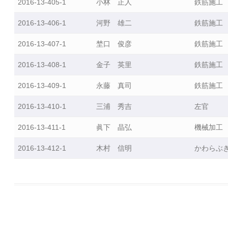
等
2016-13-405-1
小林 正人
鉄筋施工
の
2016-13-406-1
河野 雄二
鉄筋施工
派
遣
2016-13-407-1
埜口 俊彦
鉄筋施工
事
業
2016-13-408-1
金子 英里
鉄筋施工
若
2016-13-409-1
永藤 真司
鉄筋施工
年
2016-13-410-1
三浦 秀吉
左官
技
能
2016-13-411-1
眞下 晶弘
機械加工
者
人
2016-13-412-1
木村 信明
かわらぶ
材
育
成
支
援
等
事