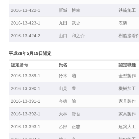
京
都
2016-13-422-1
新城 博幸
鉄筋施工
Ｉ
2016-13-423-1
丸田 武史
表装
Ｔ
マ
2016-13-424-2
山口 和之介
樹脂接着
ス
タ
平成28年5月19日認定
ー
認
認定番号
氏名
認定職種
定
2016-13-389-1
鈴木 勲
金型製作
状
況
2016-13-390-1
山見 豊
機械加工
東
2016-13-391-1
今德 諭
家具製作
京
都
2016-13-392-1
大林 賢吾
家具製作
テ
ッ
2016-13-393-1
乙部 正志
建築大工
ク